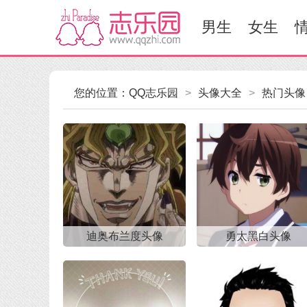
男生
女生
您的位置：
QQ志乐园
>
头像大全
>
热门头像
迪奥布兰度头像
勇太黑白头像