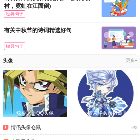
衬，霓虹在江面倒)
经典句子
有关中秋节的诗词精选好句
经典句子
更多+
头像
炫斗之王QQ头像
王者荣耀头像诸葛亮
398
情侣头像仓鼠
1