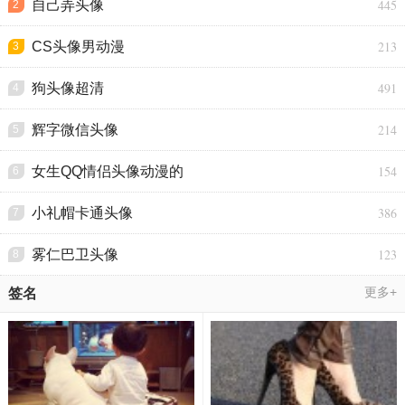
445
自己弄头像
2
213
CS头像男动漫
3
491
狗头像超清
4
214
辉字微信头像
5
154
女生QQ情侣头像动漫的
6
386
小礼帽卡通头像
7
123
雾仁巴卫头像
8
更多+
签名